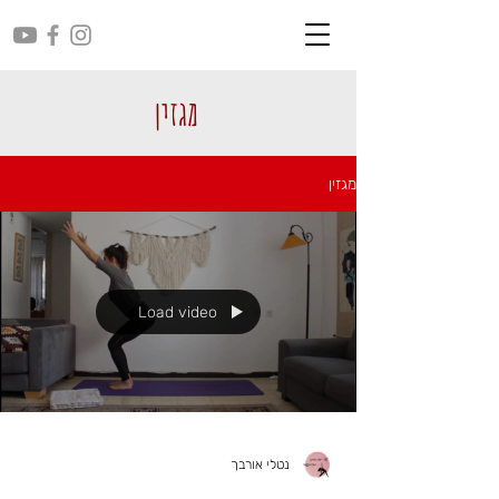
מגזין
מגזין
Load video
נטלי אורבך